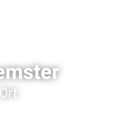
eemster
Ort