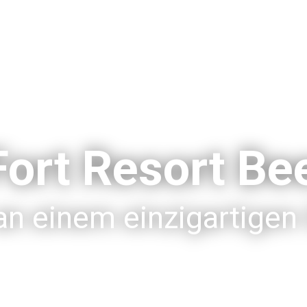
Fort Resort B
n einem einzigartigen 
re Broschüre herunter