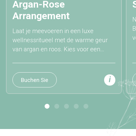
Argan-Rose
Arrangement
N
B
Laat je meevoeren in een luxe
v
wellnessritueel met de warme geur
z
van argan en roos. Kies voor een
a
Argan-Rose lichaamsbehandeling
Een hydraterende en verzorgende
J
met scrub en massage óf een
Argan-
behandeling voor een zijdezachte huid
Rose hamam
waarbij de zeep wordt
en een ultiem moment van rust.
Buchen Sie
vervangen door een pakking.
Na afloop krijg je een Argan-Rose
Massage & Body Oil om thuis nog
heerlijk na te genieten.