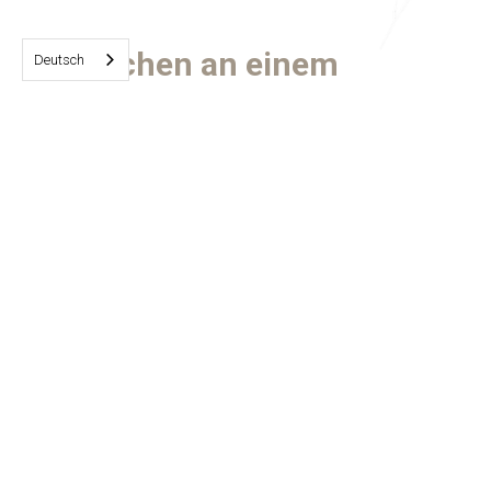
Aufwachen an einem
Deutsch
einzigartigen Ort
Nach einem genussvollen Tag in unserem
Spa & Wellness gibt es nichts Schöneres, als
den Tag ausklingen zu lassen. Übernachten
Sie in einem der schönen Luxuszimmer oder
Suiten für das ultimative Wellness-Erlebnis.
Oder schlafen Sie unter den Sternen auf der
Insel Klein Bali.
Buchen Sie