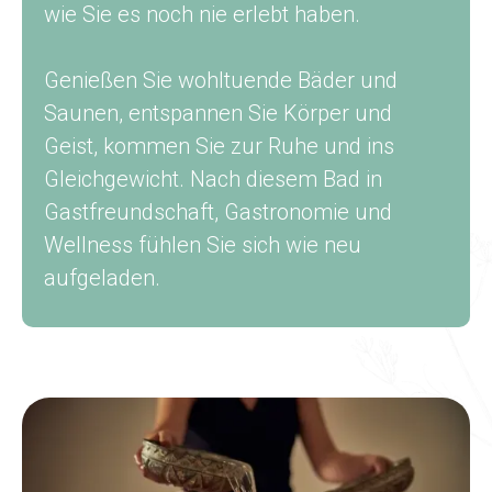
wie Sie es noch nie erlebt haben.
Genießen Sie wohltuende Bäder und
Saunen, entspannen Sie Körper und
Geist, kommen Sie zur Ruhe und ins
Gleichgewicht. Nach diesem Bad in
Gastfreundschaft, Gastronomie und
Wellness fühlen Sie sich wie neu
aufgeladen.