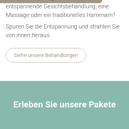
entspannende Gesichtsbehandlung, eine
Massage oder ein traditionelles Hammam?
Spüren Sie die Entspannung und strahlen Sie
von innen heraus.
Siehe unsere Behandlungen
Erleben Sie unsere Pakete