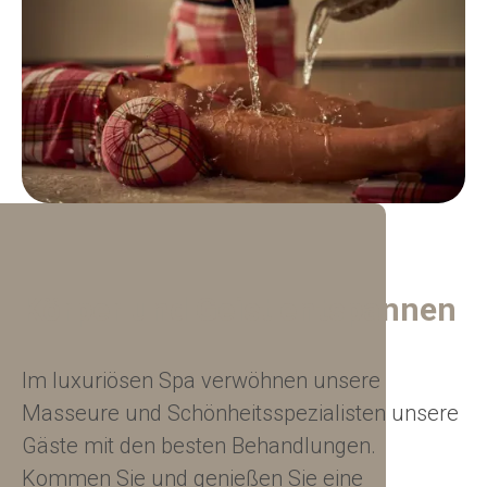
Körper und Geist entspannen
Im luxuriösen Spa verwöhnen unsere
Masseure und Schönheitsspezialisten unsere
Gäste mit den besten Behandlungen.
Kommen Sie und genießen Sie eine