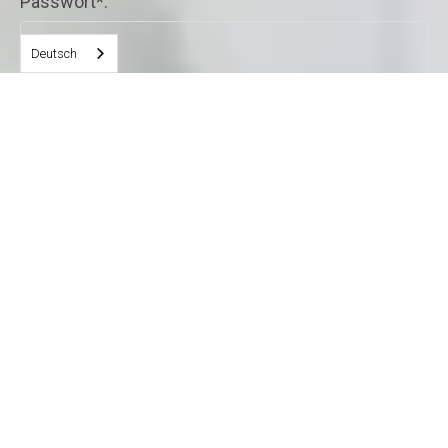
Passwort*:
Deutsch
Passwort vergessen?
Fort Resort Beemster
Nekkerweg 24
1461 LC Zuidoostbeemster