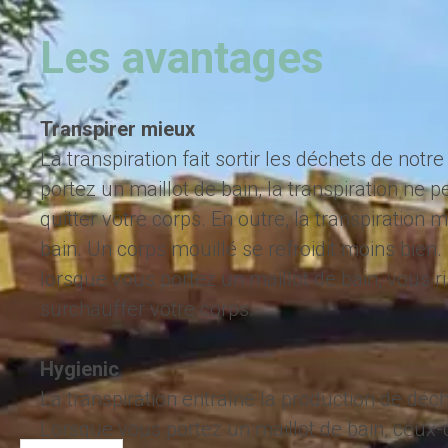
Les avantages
Transpirer mieux
La transpiration fait sortir les déchets de not
portez un maillot de bain, la transpiration ne 
quitter votre corps. En outre, la transpiration m
bain. Un corps mouillé se refroidit moins bien
lorsque vous portez un maillot de bain, vous 
surchauffer votre corps.
‍Hygienic
La transpiration entraîne la production de déch
Lorsque vous portez un maillot de bain, ceux-