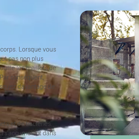
re corps. Lorsque vous
peut pas non plus
ouille les maillots de
. Par conséquent,
risquez davantage de
ets et de bactéries.
ci s'accumulent dans