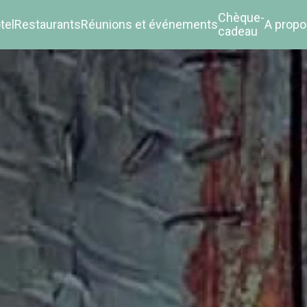
Chèque-
tel
Restaurants
Réunions et événements
A propo
cadeau