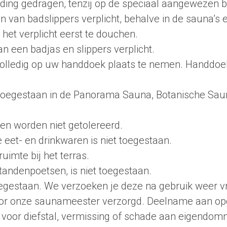
eding gedragen, tenzij op de speciaal aangewezen 
en van badslippers verplicht, behalve in de sauna’s 
 het verplicht eerst te douchen.
an een badjas en slippers verplicht.
k volledig op uw handdoek plaats te nemen. Handd
is toegestaan in de Panorama Sauna, Botanische S
en worden niet getolereerd.
et- en drinkwaren is niet toegestaan.
uimte bij het terras.
 tandenpoetsen, is niet toegestaan.
oegestaan. We verzoeken je deze na gebruik weer vr
or onze saunameester verzorgd. Deelname aan opgie
jk voor diefstal, vermissing of schade aan eigendo