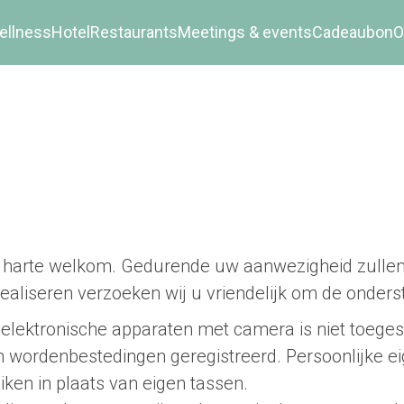
ellness
Hotel
Restaurants
Meetings & events
Cadeaubon
O
harte welkom. Gedurende uw aanwezigheid zullen w
 realiseren verzoeken wij u vriendelijk om de onder
lektronische apparaten met camera is niet toegesta
en wordenbestedingen geregistreerd. Persoonlijk
uiken in plaats van eigen tassen.