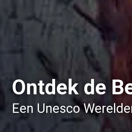
Ontdek de B
Een Unesco Werelde